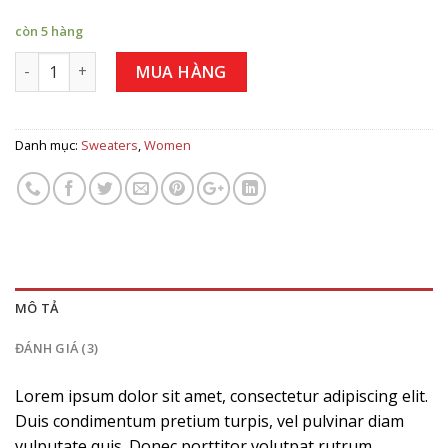
còn 5 hàng
Số lượng
MUA HÀNG
Danh mục:
Sweaters
,
Women
MÔ TẢ
ĐÁNH GIÁ (3)
Lorem ipsum dolor sit amet, consectetur adipiscing elit.
Duis condimentum pretium turpis, vel pulvinar diam
vulputate quis. Donec porttitor volutpat rutrum.