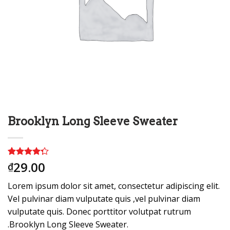
Brooklyn Long Sleeve Sweater
29.00
4.00
3
trên
₫
5 dựa
trên
đánh
Lorem ipsum dolor sit amet, consectetur adipiscing elit.
giá
Vel pulvinar diam vulputate quis ,vel pulvinar diam
vulputate quis. Donec porttitor volutpat rutrum
.Brooklyn Long Sleeve Sweater.