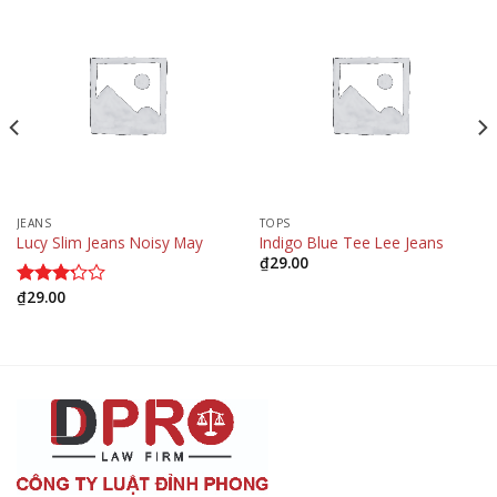
JEANS
TOPS
Lucy Slim Jeans Noisy May
Indigo Blue Tee Lee Jeans
₫
29.00
₫
29.00
Được
xếp
hạng
3.00
5
sao