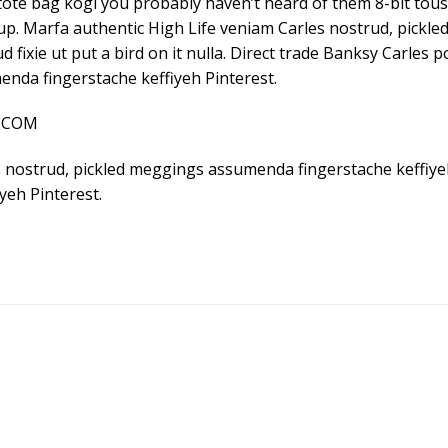
tote bag kogi you probably haven’t heard of them 8-bit tousle
p-up. Marfa authentic High Life veniam Carles nostrud, pic
ud fixie ut put a bird on it nulla. Direct trade Banksy Carle
nda fingerstache keffiyeh Pinterest.
Y.COM
 nostrud, pickled meggings assumenda fingerstache keffiyeh 
eh Pinterest.