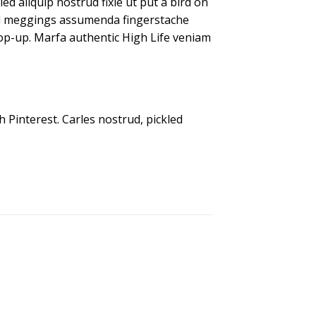
d aliquip nostrud fixie ut put a bird on
kled meggings assumenda fingerstache
s pop-up. Marfa authentic High Life veniam
Pinterest. Carles nostrud, pickled