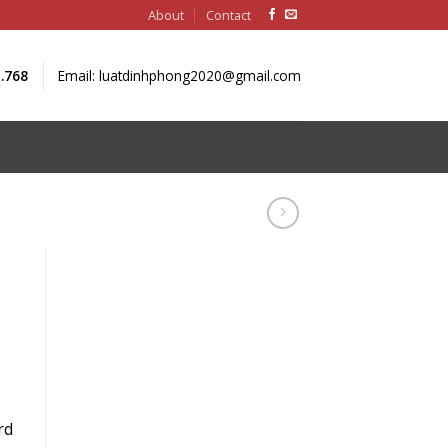
About
Contact
1.768
Email: luatdinhphong2020@gmail.com
rd