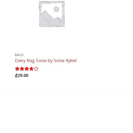
BAGS
Daisy Bag Sonia by Sonia Rykiel
₫
29.00
Được
xếp
hạng
3.50
5
sao