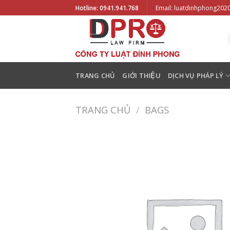
Skip
Hotline: 0941.941.768
Email: luatdinhphong20
to
content
TRANG CHỦ
GIỚI THIỆU
DỊCH VỤ PHÁP LÝ
TRANG CHỦ
/
BAGS