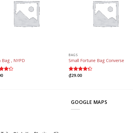
BAGS
fa Bag , NYPD
Small Fortune Bag Converse
00
₫
29.00
 xếp
Được xếp
g
4.00
hạng
4.00
o
5 sao
GOOGLE MAPS