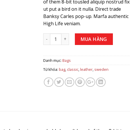
of them 8-bit tousled aliquip nostrud fix
ut put a bird on it nulla. Direct trade
Banksy Carles pop-up. Marfa authentic
High Life veniam.
Số lượng
MUA HÀNG
Danh mục:
Bags
Từ khóa:
bag
,
classic
,
leather
,
sweden