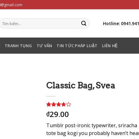
20@gmail.com
Hotline: 0941.94
TRANH TỤNG
TƯ VẤN
TIN TỨC PHÁP LUẬT
LIÊN HỆ
Classic Bag, Svea
29.00
3.50
2
trên
₫
5 dựa
trên
Tumblr post-ironic typewriter, sriracha
đánh giá
tote bag kogi you probably haven’t hea