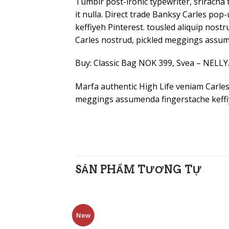
Tumblr post-ironic typewriter, sriracha 
it nulla. Direct trade Banksy Carles po
keffiyeh Pinterest. tousled aliquip nostr
Carles nostrud, pickled meggings assume
Buy: Classic Bag NOK 399, Svea – NELL
Marfa authentic High Life veniam Carles
meggings assumenda fingerstache keffiy
SẢN PHẨM TƯƠNG TỰ
New