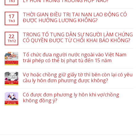
LY HÔN TRONG TRƯỜNG HỢP NÀO?
Th3
THỜI GIAN ĐIỀU TRỊ TAI NẠN LAO ĐỘNG CÓ
17
ĐƯỢC HƯỞNG LƯƠNG KHÔNG?
Th3
TRONG TỐ TỤNG DÂN SỰ NGƯỜI LÀM CHỨNG
22
CÓ QUYỀN ĐƯỢC TỪ CHỐI KHAI BÁO KHÔNG?
Th12
Tổ chức đưa người nước ngoài vào Việt Nam
trái phép có thể bị phạt tù đến 15 năm
Vợ hoặc chồng giữ giấy tờ thì bên còn lại có yêu
cầu ly hôn đơn phương được không?
Có được đơn phương ly hôn khi vợ/chồng
không đồng ý?