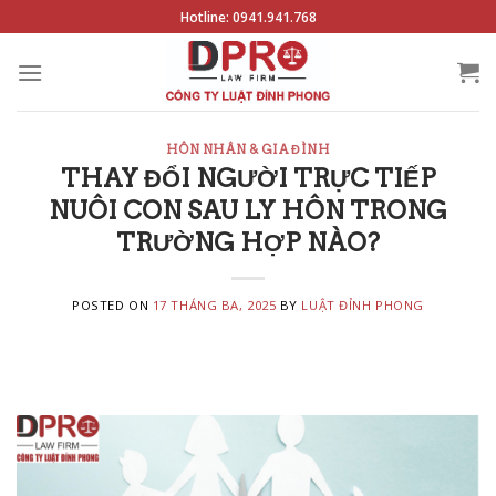
Skip
Hotline: 0941.941.768
to
content
HÔN NHÂN & GIA ĐÌNH
THAY ĐỔI NGƯỜI TRỰC TIẾP
NUÔI CON SAU LY HÔN TRONG
TRƯỜNG HỢP NÀO?
POSTED ON
17 THÁNG BA, 2025
BY
LUẬT ĐỈNH PHONG