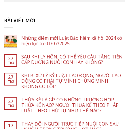
BÀI VIẾT MỚI
Những điểm mới Luật Bảo hiểm xã hội 2024 có
hiệu lực từ 01/07/2025
SAU KHI LY HÔN, CÓ THỂ YÊU CẦU TĂNG TIỀN
27
CẤP DƯỠNG NUÔI CON HAY KHÔNG?
Th3
KHI BỊ XỬ LÝ KỶ LUẬT LAO ĐỘNG, NGƯỜI LAO
27
ĐỘNG CÓ PHẢI TỰ MÌNH CHỨNG MINH
Th3
KHÔNG CÓ LỖI?
THỪA KẾ LÀ GÌ? CÓ NHỮNG TRƯỜNG HỢP
27
THỪA KẾ NÀO? NGƯỜI THỪA KẾ THEO PHÁP
Th3
LUẬT THEO THỨ TỰ NHƯ THẾ NÀO?
THAY ĐỔI NGƯỜI TRỰC TIẾP NUÔI CON SAU
17