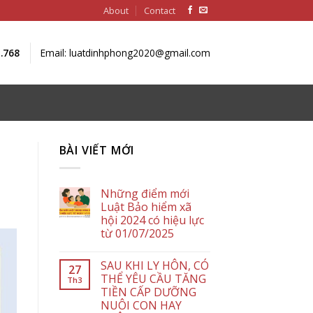
About
Contact
1.768
Email: luatdinhphong2020@gmail.com
BÀI VIẾT MỚI
Những điểm mới
Luật Bảo hiểm xã
hội 2024 có hiệu lực
từ 01/07/2025
SAU KHI LY HÔN, CÓ
27
THỂ YÊU CẦU TĂNG
Th3
TIỀN CẤP DƯỠNG
NUÔI CON HAY