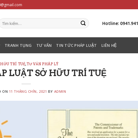
20@gmail.com
Hotline: 0941.94
TRANH TỤNG
TƯ VẤN
TIN TỨC PHÁP LUẬT
LIÊN HỆ
 HỮU TRÍ TUỆ
,
TƯ VẤN PHÁP LÝ
P LUẬT SỞ HỮU TRÍ TUỆ
D ON
11 THÁNG CHÍN, 2021
BY
ADMIN