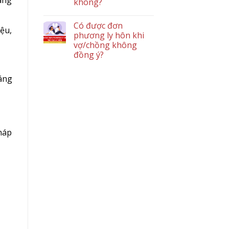
không?
Có được đơn
iệu,
phương ly hôn khi
vợ/chồng không
đồng ý?
áng
háp