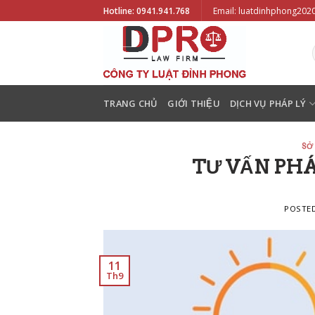
Skip
Hotline: 0941.941.768
Email: luatdinhphong20
to
content
TRANG CHỦ
GIỚI THIỆU
DỊCH VỤ PHÁP LÝ
SỞ
TƯ VẤN PHÁ
POSTE
11
Th9