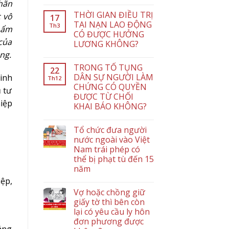
hãn
THỜI GIAN ĐIỀU TRỊ
c vô
17
TAI NẠN LAO ĐỘNG
Th3
hẩm
CÓ ĐƯỢC HƯỞNG
 của
LƯƠNG KHÔNG?
ng.
TRONG TỐ TỤNG
22
DÂN SỰ NGƯỜI LÀM
kinh
Th12
CHỨNG CÓ QUYỀN
 tư
ĐƯỢC TỪ CHỐI
iệp
KHAI BÁO KHÔNG?
Tổ chức đưa người
nước ngoài vào Việt
Nam trái phép có
thể bị phạt tù đến 15
năm
ệp,
Vợ hoặc chồng giữ
giấy tờ thì bên còn
lại có yêu cầu ly hôn
đơn phương được
áng