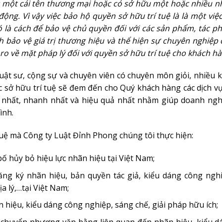
 một cái tên thương mại hoặc có sở hữu một hoặc nhiều n
ộng. Vì vậy việc bảo hộ quyền sở hữu trí tuệ là
là một việ
ó là cách để bảo vệ chủ quyền đối với các sản phẩm, tác p
h bảo vệ giá trị thương hiệu và thể hiện sự chuyên nghiệp
o về mặt pháp lý đối với quyền sở hữu trí tuệ cho khách hà
 luật sư, cộng sự và chuyên viên có chuyên môn giỏi, nhiều 
 sở hữu trí tuệ sẽ đem đến cho Quý khách hàng các dịch vụ
o nhất, nhanh nhất và hiệu quả nhất nhằm giúp doanh ngh
ình.
 tuệ mà Công ty Luật Đỉnh Phong chúng tôi thực hiện:
bố hủy bỏ hiệu lực nhãn hiệu tại Việt Nam;
ăng ký nhãn hiệu, bản quyền tác giả, kiểu dáng công nghi
ịa lý,…tại Việt Nam;
hiệu, kiểu dáng công nghiệp, sáng chế, giải pháp hữu ích;
 chuyển nhượng văn bằng liên quan đến nhãn hiệu, kiểu d