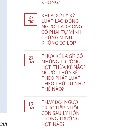
KHÔNG?
KHI BỊ XỬ LÝ KỶ
27
LUẬT LAO ĐỘNG,
Th3
NGƯỜI LAO ĐỘNG
CÓ PHẢI TỰ MÌNH
CHỨNG MINH
KHÔNG CÓ LỖI?
THỪA KẾ LÀ GÌ? CÓ
27
NHỮNG TRƯỜNG
Th3
HỢP THỪA KẾ NÀO?
NGƯỜI THỪA KẾ
THEO PHÁP LUẬT
THEO THỨ TỰ NHƯ
THẾ NÀO?
THAY ĐỔI NGƯỜI
17
TRỰC TIẾP NUÔI
Th3
CON SAU LY HÔN
TRONG TRƯỜNG
inh
HỢP NÀO?